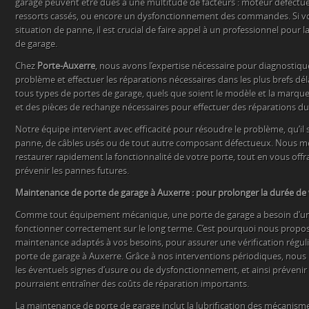
garage peuvent être dues à une multitude de facteurs : moteur défectu
ressorts cassés, ou encore un dysfonctionnement des commandes. Si v
situation de panne, il est crucial de faire appel à un professionnel pour 
de garage.
Chez
Porte-Auxerre
, nous avons l’expertise nécessaire pour diagnostiqu
problème et effectuer les réparations nécessaires dans les plus brefs dé
tous types de portes de garage, quels que soient le modèle et la marqu
et des pièces de rechange nécessaires pour effectuer des réparations du
Notre équipe intervient avec efficacité pour résoudre le problème, qu’il 
panne, de câbles usés ou de tout autre composant défectueux. Nous m
restaurer rapidement la fonctionnalité de votre porte, tout en vous offr
prévenir les pannes futures.
Maintenance de porte de garage à Auxerre : pour prolonger la durée de 
Comme tout équipement mécanique, une porte de garage a besoin d’un 
fonctionner correctement sur le long terme. C’est pourquoi nous propo
maintenance adaptés à vos besoins, pour assurer une vérification réguli
porte de garage à Auxerre. Grâce à nos interventions périodiques, nou
les éventuels signes d’usure ou de dysfonctionnement, et ainsi préveni
pourraient entraîner des coûts de réparation importants.
La maintenance de porte de garage inclut la lubrification des mécanismes