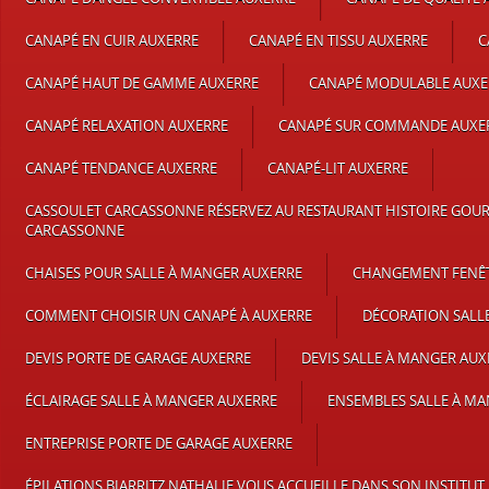
CANAPÉ EN CUIR AUXERRE
CANAPÉ EN TISSU AUXERRE
C
CANAPÉ HAUT DE GAMME AUXERRE
CANAPÉ MODULABLE AUXE
CANAPÉ RELAXATION AUXERRE
CANAPÉ SUR COMMANDE AUXE
CANAPÉ TENDANCE AUXERRE
CANAPÉ-LIT AUXERRE
CASSOULET CARCASSONNE RÉSERVEZ AU RESTAURANT HISTOIRE GOU
CARCASSONNE
CHAISES POUR SALLE À MANGER AUXERRE
CHANGEMENT FENÊT
COMMENT CHOISIR UN CANAPÉ À AUXERRE
DÉCORATION SALL
DEVIS PORTE DE GARAGE AUXERRE
DEVIS SALLE À MANGER AUX
ÉCLAIRAGE SALLE À MANGER AUXERRE
ENSEMBLES SALLE À M
ENTREPRISE PORTE DE GARAGE AUXERRE
ÉPILATIONS BIARRITZ NATHALIE VOUS ACCUEILLE DANS SON INSTITUT