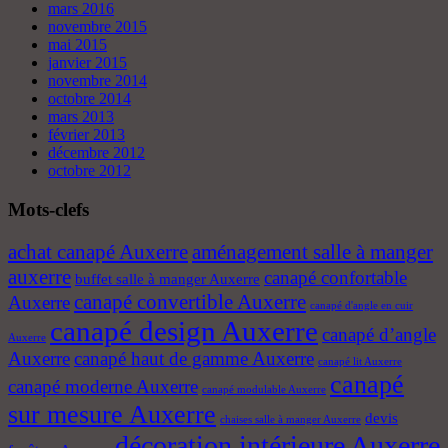
mars 2016
novembre 2015
mai 2015
janvier 2015
novembre 2014
octobre 2014
mars 2013
février 2013
décembre 2012
octobre 2012
Mots-clefs
achat canapé Auxerre
aménagement salle à manger
auxerre
canapé confortable
buffet salle à manger Auxerre
canapé convertible Auxerre
Auxerre
canapé d'angle en cuir
canapé design Auxerre
canapé d’angle
Auxerre
Auxerre
canapé haut de gamme Auxerre
canapé lit Auxerre
canapé
canapé moderne Auxerre
canapé modulable Auxerre
sur mesure Auxerre
devis
chaises salle à manger Auxerre
décoration intérieure Auxerre