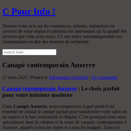
C Pour Info !
Donnez votre avis sur les commerces, artisans, entreprises ou
services de votre région et informez les internautes sur la qualité des
services que vous avez reçus. Ce site index automatiquement vos
commentaires en tête des moteurs de recherche.
Canapé contemporain Auxerre
27 mars 2025 | Posted in
Information Générale
|
No comments
Canapé contemporain Auxerre
: Le choix parfait
pour votre intérieur moderne
Chez
Canapé-Auxerre
, nous comprenons à quel point il est
essentiel de choisir le canapé parfait pour transformer votre salon en
un espace à la fois confortable et élégant. C’est pourquoi nous nous
spécialisons dans la création et la vente de canapés contemporains à
Auxerre, adaptés à tous les styles et à tous les budgets. Dans cet