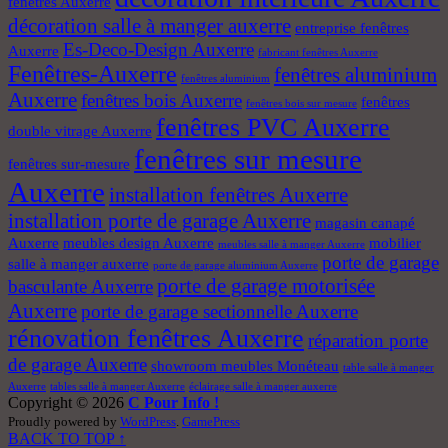
fenêtres Auxerre
décoration salle à manger auxerre
entreprise fenêtres
Es-Deco-Design Auxerre
Auxerre
fabricant fenêtres Auxerre
Fenêtres-Auxerre
fenêtres aluminium
fenêtres aluminium
Auxerre
fenêtres bois Auxerre
fenêtres
fenêtres bois sur mesure
fenêtres PVC Auxerre
double vitrage Auxerre
fenêtres sur mesure
fenêtres sur-mesure
Auxerre
installation fenêtres Auxerre
installation porte de garage Auxerre
magasin canapé
Auxerre
meubles design Auxerre
mobilier
meubles salle à manger Auxerre
porte de garage
salle à manger auxerre
porte de garage aluminium Auxerre
porte de garage motorisée
basculante Auxerre
Auxerre
porte de garage sectionnelle Auxerre
rénovation fenêtres Auxerre
réparation porte
de garage Auxerre
showroom meubles Monéteau
table salle à manger
Auxerre
tables salle à manger Auxerre
éclairage salle à manger auxerre
Copyright © 2026
C Pour Info !
Proudly powered by
WordPress
.
GamePress
BACK TO TOP ↑