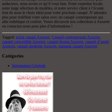
audacieux, nous avons ce qu’il vous faut. Notre expertise locale,
notre large sélection de modèles, et notre service client à l’écoute
font de nous le choix idéal pour votre prochain canapé. N’attendez
plus pour redéfinir votre salon avec un canapé contemporain qui
allie esthétique et confort. Venez découvrir nos collections à Auxerre
ou contactez-nous pour plus d’informations !
Tagged:
achat canapé Auxerre
,
Canapé contemporain Auxerre
,
canapé convertible Auxerre
,
canapé design Auxerre
,
canapé d’angle
Auxerre
,
canapé moderne Auxerre
,
magasin canapé Auxerre
Catégories
Information Générale