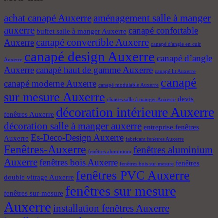
achat canapé Auxerre
aménagement salle à manger
auxerre
canapé confortable
buffet salle à manger Auxerre
canapé convertible Auxerre
Auxerre
canapé d'angle en cuir
canapé design Auxerre
canapé d’angle
Auxerre
Auxerre
canapé haut de gamme Auxerre
canapé lit Auxerre
canapé
canapé moderne Auxerre
canapé modulable Auxerre
sur mesure Auxerre
devis
chaises salle à manger Auxerre
décoration intérieure Auxerre
fenêtres Auxerre
décoration salle à manger auxerre
entreprise fenêtres
Es-Deco-Design Auxerre
Auxerre
fabricant fenêtres Auxerre
Fenêtres-Auxerre
fenêtres aluminium
fenêtres aluminium
Auxerre
fenêtres bois Auxerre
fenêtres
fenêtres bois sur mesure
fenêtres PVC Auxerre
double vitrage Auxerre
fenêtres sur mesure
fenêtres sur-mesure
Auxerre
installation fenêtres Auxerre