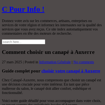
C Pour Info !
Donnez votre avis sur les commerces, artisans, entreprises ou
services de votre région et informez les internautes sur la qualité des
services que vous avez reçus. Ce site index automatiquement vos
commentaires en tête des moteurs de recherche.
Comment choisir un canapé à Auxerre
27 mars 2025 | Posted in
Information Générale
|
No comments
Guide complet pour
choisir votre canapé à Auxerre
Chez Canapé-Auxerre, nous comprenons que choisir un canapé est
une décision cruciale pour votre intérieur. En tant que pièce
maîtresse du salon, le canapé doit allier confort, esthétique et
fonctionnalité.
Voici notre guide détaillé pour vous accompagner dans votre choix,
en tenant compte des spécificités locales d’Auxerre.