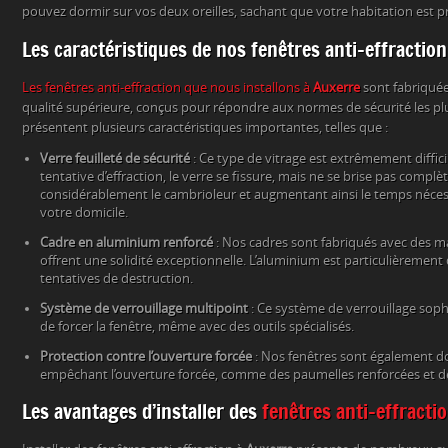
pouvez dormir sur vos deux oreilles, sachant que votre habitation est pr
Les caractéristiques de nos fenêtres anti-effraction
Les fenêtres anti-effraction que nous installons à
Auxerre
sont fabriquée
qualité supérieure, conçus pour répondre aux normes de sécurité les plus
présentent plusieurs caractéristiques importantes, telles que :
Verre feuilleté de sécurité
: Ce type de vitrage est extrêmement difficil
tentative d’effraction, le verre se fissure, mais ne se brise pas compl
considérablement le cambrioleur et augmentant ainsi le temps néces
votre domicile.
Cadre en aluminium renforcé
: Nos cadres sont fabriqués avec des ma
offrent une solidité exceptionnelle. L’aluminium est particulièrement 
tentatives de destruction.
Système de verrouillage multipoint
: Ce système de verrouillage soph
de forcer la fenêtre, même avec des outils spécialisés.
Protection contre l’ouverture forcée
: Nos fenêtres sont également 
empêchant l’ouverture forcée, comme des paumelles renforcées et de
Les avantages d’installer des
fenêtres anti-effracti