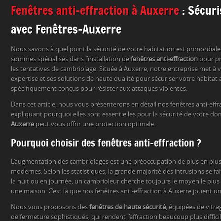
Fenêtres anti-effraction à Auxerre
: Sécuri
avec Fenêtres-Auxerre
Nous savons à quel point la sécurité de votre habitation est primordiale
sommes spécialisés dans l’installation de
fenêtres anti-effraction
pour pr
les tentatives de cambriolage. Située à Auxerre, notre entreprise met à 
expertise et ses solutions de haute qualité pour sécuriser votre habitat
spécifiquement conçus pour résister aux attaques violentes.
Dans cet article, nous vous présenterons en détail nos fenêtres anti-effr
expliquant pourquoi elles sont essentielles pour la sécurité de votre d
Auxerre
peut vous offrir une protection optimale.
Pourquoi choisir des fenêtres anti-effraction ?
L’augmentation des cambriolages est une préoccupation de plus en plus
modernes. Selon les statistiques, la grande majorité des intrusions se fait
la nuit ou en journée, un cambrioleur cherche toujours le moyen le plus f
une maison. C’est là que nos fenêtres anti-effraction à Auxerre jouent un 
Nous vous proposons des
fenêtres de haute sécurité
, équipées de vitr
de fermeture sophistiqués, qui rendent l’effraction beaucoup plus diffici