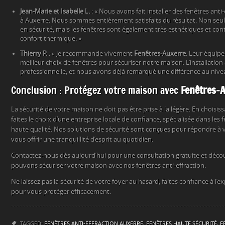
Jean-Marie et Isabelle L.
: « Nous avons fait installer des fenêtres ant
à Auxerre. Nous sommes entièrement satisfaits du résultat. Non se
en sécurité, mais les fenêtres sont également très esthétiques et con
confort thermique. »
Thierry P.
: « Je recommande vivement
Fenêtres-Auxerre
. Leur équipe
meilleur choix de fenêtres pour sécuriser notre maison. L’installation 
professionnelle, et nous avons déjà remarqué une différence au niveau
Conclusion : Protégez votre maison avec
Fenêtres-
La sécurité de votre maison ne doit pas être prise à la légère. En choisis
faites le choix d’une entreprise locale de confiance, spécialisée dans les 
haute qualité. Nos solutions de sécurité sont conçues pour répondre à v
vous offrir une tranquillité d’esprit au quotidien.
Contactez-nous dès aujourd’hui pour une consultation gratuite et dé
pouvons sécuriser votre maison avec nos fenêtres anti-effraction.
Ne laissez pas la sécurité de votre foyer au hasard, faites confiance à l’e
pour vous protéger efficacement.
TAGGED:
FENÊTRES ANTI-EFFRACTION AUXERRE
,
FENÊTRES HAUTE SÉCURITÉ
,
F