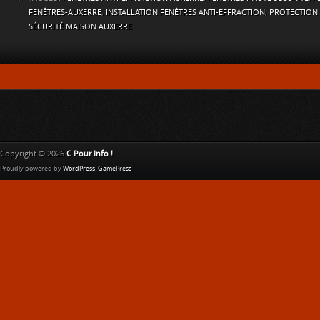
FENÊTRES-AUXERRE
,
INSTALLATION FENÊTRES ANTI-EFFRACTION
,
PROTECTION
SÉCURITÉ MAISON AUXERRE
Copyright © 2026
C Pour Info !
Proudly powered by
WordPress
.
GamePress