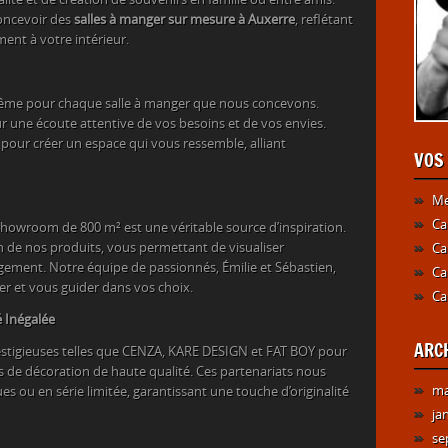
oncevoir des
salles à manger sur mesure à Auxerre
, reflétant
ment à votre intérieur.
 même pour chaque salle à manger que nous concevons.
 une écoute attentive de vos besoins et de vos envies.
our créer un espace qui vous ressemble, alliant
VOS
Me
Ca
showroom de 800 m² est une véritable source d’inspiration.
n de nos produits, vous permettant de visualiser
Ca
ment. Notre équipe de passionnés, Émilie et Sébastien,
Ca
ler et vous guider dans vos choix.
Ca
 Inégalée
ARC
stigieuses telles que CENZA, KARE DESIGN et FAT BOY pour
s de décoration de haute qualité. Ces partenariats nous
ma
 ou en série limitée, garantissant une touche d’originalité
ja
se