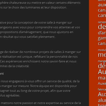
sphère chaleureuse ou mettre en valeur certains éléments
aux
 sur le choix des luminaires et leur disposition.
can
can
canapé
ive pour la conception de votre salle à manger sur
de
changeons avec vous pour comprendre vos attentes et vos
s propositions d’aménagement, que nous ajustons en
d’a
n résultat qui vous satisfait pleinement.
gam
can
modul
lège de réaliser de nombreux projets de salles à manger sur
me
réalisation est unique, reflétant la personnalité de nos
ur. Ces expériences enrichissent notre savoir-faire et nous
mange
dé
tes de la créativité.
Au
ent
ma
s nous engageons à vous offrir un service de qualité, de la
Auxe
e à manger sur mesure. Notre équipe est disponible pour
fabric
gner tout au long de votre projet, afin que votre
Au
plus agréables.
alu
 mettons notre passion et notre expertise au service de la
boi