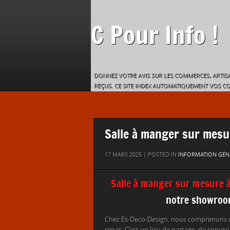
C Pour Info !
DONNEZ VOTRE AVIS SUR LES COMMERCES, ARTISA
REÇUS. CE SITE INDEX AUTOMATIQUEMENT VOS C
Salle à manger sur mesu
17 MARS 2025 | POSTED IN
INFORMATION GÉN
Salle à manger sur mesure 
notre showroo
Chez Es-Deco-Design, nous comprenons qu
repas. C’est un lieu de partage, de conviv