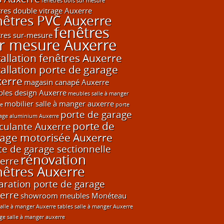
fenêtres bois sur mesure
tres double vitrage Auxerre
nêtres PVC Auxerre
fenêtres
tres sur-mesure
r mesure Auxerre
tallation fenêtres Auxerre
tallation porte de garage
erre
magasin canapé Auxerre
les design Auxerre
meubles salle à manger
mobilier salle à manger auxerre
re
porte
porte de garage
age aluminium Auxerre
porte de
culante Auxerre
age motorisée Auxerre
te de garage sectionnelle
rénovation
erre
nêtres Auxerre
aration porte de garage
erre
showroom meubles Monéteau
salle à manger Auxerre
tables salle à manger Auxerre
age salle à manger auxerre