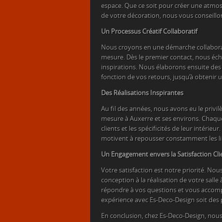
espace. Que ce soit pour créer une atmo
de votre décoration, nous vous conseillons
Un Processus Créatif Collaboratif
Nous croyons en une démarche collaborat
mesure. Dès le premier contact, nous é
inspirations. Nous élaborons ensuite de
fonction de vos retours, jusqu’à obtenir u
Des Réalisations Inspirantes
Au fil des années, nous avons eu le privi
mesure à Auxerre et ses environs. Chaque 
clients et les spécificités de leur intérie
motivent à repousser constamment les limi
Un Engagement envers la Satisfaction Cli
Votre satisfaction est notre priorité. Nou
conception à la réalisation de votre sall
répondre à vos questions et vous accompa
expérience avec Es-Deco-Design soit des 
En conclusion, chez Es-Deco-Design, nous