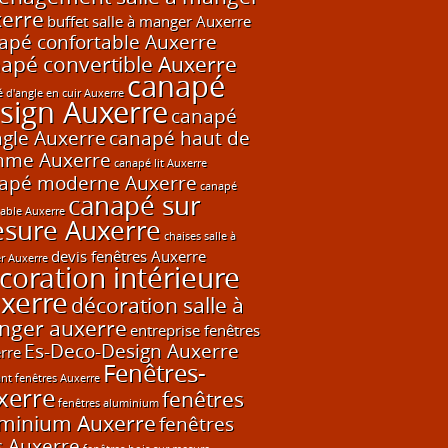
erre
buffet salle à manger Auxerre
apé confortable Auxerre
apé convertible Auxerre
canapé
 d'angle en cuir Auxerre
sign Auxerre
canapé
ngle Auxerre
canapé haut de
me Auxerre
canapé lit Auxerre
apé moderne Auxerre
canapé
canapé sur
able Auxerre
sure Auxerre
chaises salle à
devis fenêtres Auxerre
r Auxerre
coration intérieure
xerre
décoration salle à
nger auxerre
entreprise fenêtres
Es-Deco-Design Auxerre
rre
Fenêtres-
ant fenêtres Auxerre
xerre
fenêtres
fenêtres aluminium
minium Auxerre
fenêtres
s Auxerre