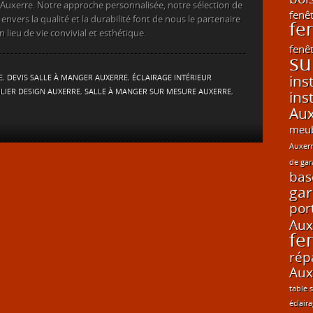
 Auxerre. Notre approche personnalisée, notre sélection de
fenê
ers la qualité et la durabilité font de nous le partenaire
fe
lieu de vie convivial et esthétique.
fenê
su
ins
E
,
DEVIS SALLE À MANGER AUXERRE
,
ÉCLAIRAGE INTÉRIEUR
LIER DESIGN AUXERRE
,
SALLE À MANGER SUR MESURE AUXERRE
,
ins
Aux
meub
Auxer
de gar
bas
gar
por
Aux
fe
rép
Aux
table 
éclair