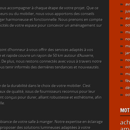
av
 vous accompagner à chaque étape de votre projet. Que ce
ju
uleurs ou du mobilier, nous vous apportons des conseils
av
nger harmonieuse et fonctionnelle. Nous prenons en compte
oc
ificités de votre espace pour concevoir un aménagement sur
ma
no
ma
nt d’honneur à vous offrir des services adaptés à vos
ja
ble et rapide couvre un rayon de 50 km autour d’Auxerre,
no
. De plus, nous restons connectés avec vous à travers notre
oc
ous tenir informés des dernières tendances et nouveautés.
ma
fé
 la durabilité dans le choix de votre mobilier. C’est
dé
x de qualité, issus de fournisseurs reconnus pour leur
oc
 conçus pour durer, alliant robustesse et esthétisme, afin
le.
MOT
ach
ambiance de votre salle à manger. Notre expertise en éclairage
 proposer des solutions lumineuses adaptées à votre
amé