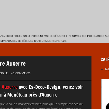
NS, ENTREPRISES OU SERVICES DE VOTRE RÉGION ET INFORMEZ LES INTERNAUTES SU
OMMENTAIRES EN TÊTE DES MOTEURS DE RECHERCHE.
CAT
re Auxerre
In
ÉRALE
|
NO COMMENTS
à Auxerre
avec Es-Deco-Design, venez voir
m à Monéteau près d’Auxerre
e la salle à manger est bien plus qu’un simple espace de
ialité et de création de souvenirs en famille ou entre amis.