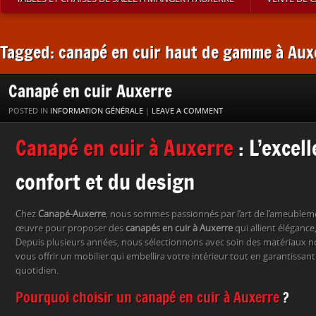
Tagged: canapé en cuir haut de gamme à Aux
Canapé en cuir Auxerre
POSTED IN
INFORMATION GÉNÉRALE
|
LEAVE A COMMENT
Canapé en cuir à Auxerre
: L’excel
confort et du design
Chez
Canapé-Auxerre
, nous sommes passionnés par l’art de l’ameublem
œuvre pour proposer des
canapés en cuir à Auxerre
qui allient élégance
Depuis plusieurs années, nous sélectionnons avec soin des matériaux no
vous offrir un mobilier qui embellira votre intérieur tout en garantissan
quotidien.
Pourquoi choisir un canapé en cuir à Auxerre
?