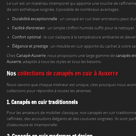
Le cuir est un matériau intemporel qui apporte une touche de raffinemen
de son esthétique soignée, il possède de nombreux avantages :
Durabilité exceptionnelle
: un canapé en cuir bien entretenu peut dur
Facilité d’entretien
: un simple chiffon humide suffit pour le nettoyer.
Confort optimal
: le cuir s’adapte à la température ambiante et devie
Élégance et prestige
: un meuble en cuir apporte du cachet à votre sa
Chez
Canapé-Auxerre
, nous proposons une large gamme de
canapés en
Auxerre
, adaptés à tous les styles et tous les besoins.
Nos
collections de canapés en cuir à Auxerre
Nous savons que chaque intérieur est unique, c’est pourquoi nous avon
collections pour répondre à toutes les attentes.
1. Canapés en cuir traditionnels
Pour les amateurs de mobilier classique, nos canapés en cuir traditionnel
raffinées, des accoudoirs élégants et des coutures soignées. Ils sont pa
chaleureuse et intemporelle.