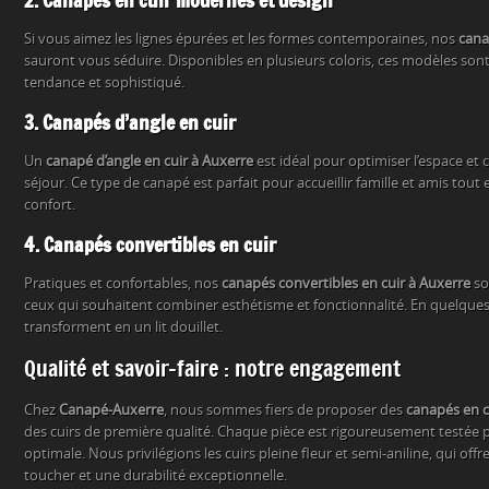
2. Canapés en cuir modernes et design
Si vous aimez les lignes épurées et les formes contemporaines, nos
cana
sauront vous séduire. Disponibles en plusieurs coloris, ces modèles sont
tendance et sophistiqué.
3. Canapés d’angle en cuir
Un
canapé d’angle en cuir à Auxerre
est idéal pour optimiser l’espace et 
séjour. Ce type de canapé est parfait pour accueillir famille et amis to
confort.
4. Canapés convertibles en cuir
Pratiques et confortables, nos
canapés convertibles en cuir à Auxerre
so
ceux qui souhaitent combiner esthétisme et fonctionnalité. En quelques 
transforment en un lit douillet.
Qualité et savoir-faire : notre engagement
Chez
Canapé-Auxerre
, nous sommes fiers de proposer des
canapés en c
des cuirs de première qualité. Chaque pièce est rigoureusement testée p
optimale. Nous privilégions les cuirs pleine fleur et semi-aniline, qui of
toucher et une durabilité exceptionnelle.