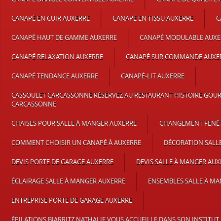
CANAPÉ EN CUIR AUXERRE
CANAPÉ EN TISSU AUXERRE
C
CANAPÉ HAUT DE GAMME AUXERRE
CANAPÉ MODULABLE AUXE
CANAPÉ RELAXATION AUXERRE
CANAPÉ SUR COMMANDE AUXE
CANAPÉ TENDANCE AUXERRE
CANAPÉ-LIT AUXERRE
CASSOULET CARCASSONNE RÉSERVEZ AU RESTAURANT HISTOIRE GOU
CARCASSONNE
CHAISES POUR SALLE À MANGER AUXERRE
CHANGEMENT FENÊT
COMMENT CHOISIR UN CANAPÉ À AUXERRE
DÉCORATION SALL
DEVIS PORTE DE GARAGE AUXERRE
DEVIS SALLE À MANGER AUX
ÉCLAIRAGE SALLE À MANGER AUXERRE
ENSEMBLES SALLE À M
ENTREPRISE PORTE DE GARAGE AUXERRE
ÉPILATIONS BIARRITZ NATHALIE VOUS ACCUEILLE DANS SON INSTITUT